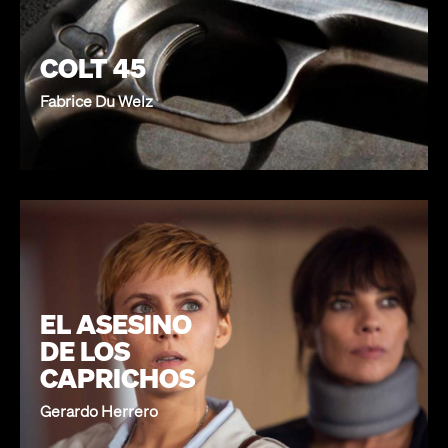
COLT 45
Fabrice Du Welz
EL ASESINO
DE LOS
CAPRICHOS
Gerardo Herrero