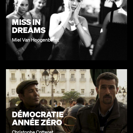
MISS IN
DREAMS
Miel Van Hoogenbemt
DÉMOCRATIE
ANNÉE ZÉRO
Christophe Cotteret