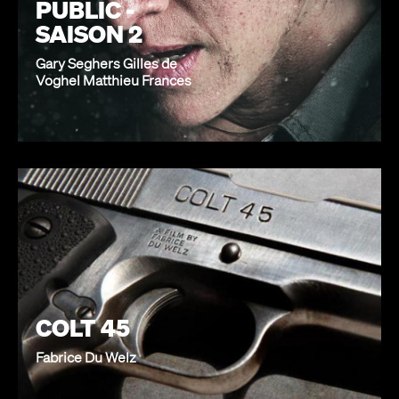
PUBLIC -
SAISON 2
Gary Seghers Gilles de
Voghel Matthieu Frances
COLT 45
Fabrice Du Welz